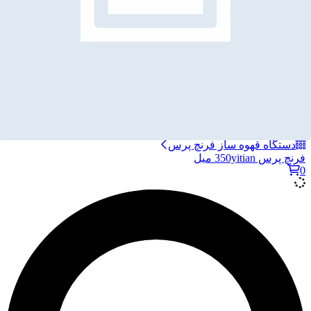
دستگاه قهوه ساز کپسولی
موکاپات
دستگاه اسپرسو ساز برقی
پرداخت سبد خرید
بازگشت و ادامه خرید
دستگاه قهوه ساز فرنچ پرس
فرنچ پرس 350yitian میل
0